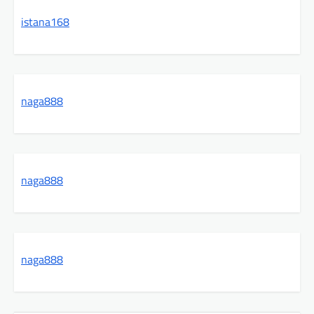
istana168
naga888
naga888
naga888