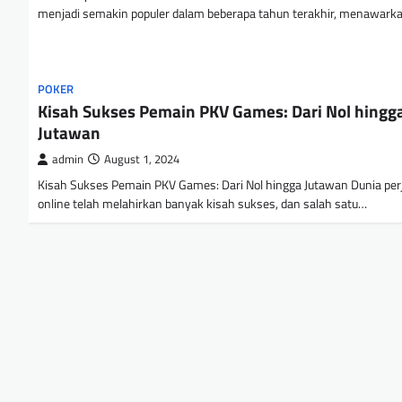
menjadi semakin populer dalam beberapa tahun terakhir, menawark
POKER
Kisah Sukses Pemain PKV Games: Dari Nol hingg
Jutawan
admin
August 1, 2024
Kisah Sukses Pemain PKV Games: Dari Nol hingga Jutawan Dunia per
online telah melahirkan banyak kisah sukses, dan salah satu…