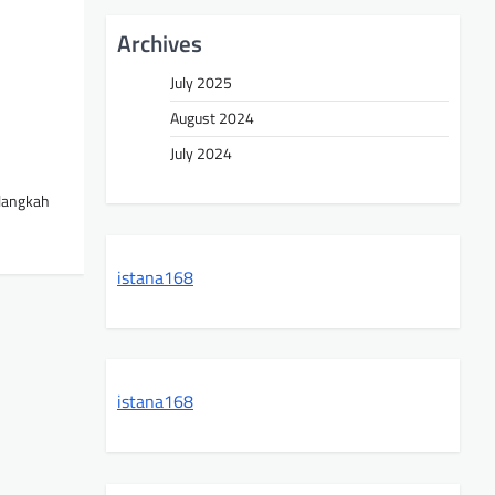
Archives
July 2025
August 2024
July 2024
 langkah
istana168
istana168