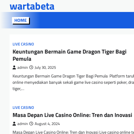
wartabeta
Skip
to
content
HOME
LIVE CASINO
Keuntungan Bermain Game Dragon Tiger Bagi
Pemula
admin
July 30, 2025
Keuntungan Bermain Game Dragon Tiger Bagi Pemula Platform tar
online menyediakan banyak sekali game live casino seperti poker, dr
tiger,…
LIVE CASINO
Masa Depan Live Casino Online: Tren dan Inovasi
admin
August 4, 2024
Masa Depan Live Casino Online: Tren dan Inovasi Live casino online t