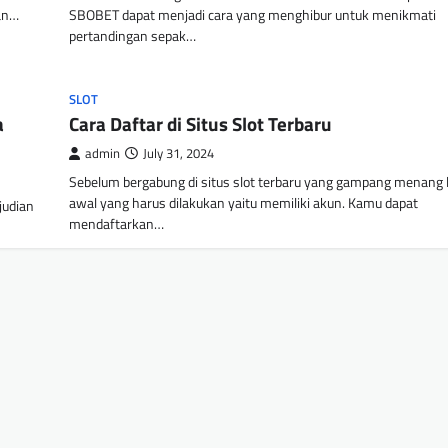
an…
SBOBET dapat menjadi cara yang menghibur untuk menikmati
pertandingan sepak…
SLOT
a
Cara Daftar di Situs Slot Terbaru
admin
July 31, 2024
Sebelum bergabung di situs slot terbaru yang gampang menang
awal yang harus dilakukan yaitu memiliki akun. Kamu dapat
judian
mendaftarkan…